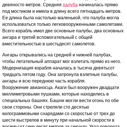
девяносто метров. Средняя
палуба
начиналась прямо
под мостиком и имела в длину всего пятнадцать метров.
Ее длина была настолько маленькой, что палуба могла
использоваться только легковооруженными самолетами.
Всего корабль имел две основные палубы, два основных
ангара и третий вспомогательный с общей
вместительностью в шестьдесят самолетов.
Ангары открывались на средней и нижней палубах,
чтобы летательный аппарат мог взлетать прямо из него.
Модернизация корабля началась в тысяча девятьсот
тридцать пятом году. Она затронула взлетные палубы,
ангары и всю переднюю часть корабля.
Вооружение авианосца. Акаги был вооружен двадцати
миллиметровыми пушками, которые находились в
специальных башнях. Башни могли вести огонь по обе
свои стороны. Они стреляли сто десятью
килограммовыми снарядами со скоростью от трех до
шести выстрелов в минуту при начальной скорости в
восемьсот семьдесят метров за секунду. Угол поворота