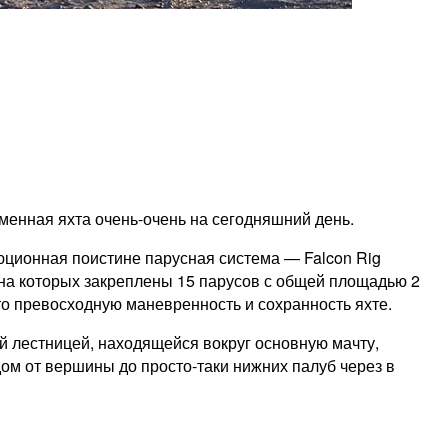
менная яхта очень-очень на сегодняшний день.
юционная поистине парусная система — Falcon Rig
 на которых закреплены 15 парусов с общей площадью 2
осто превосходную маневренность и сохранность яхте.
й лестницей, находящейся вокруг основную мачту,
м от вершины до просто-таки нижних палуб через в