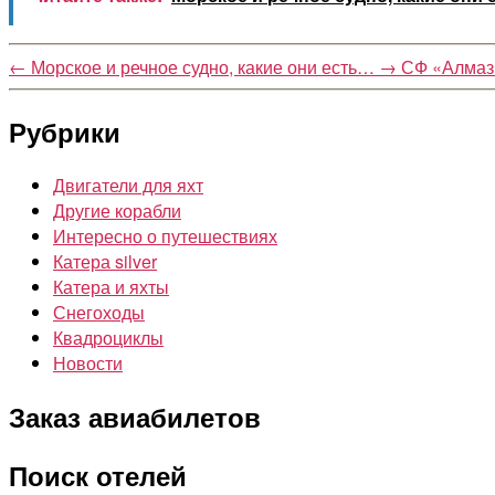
←
Морское и речное судно, какие они есть…
→
СФ «Алмаз»
Рубрики
Двигатели для яхт
Другие корабли
Интересно о путешествиях
Катера silver
Катера и яхты
Снегоходы
Квадроциклы
Новости
Заказ авиабилетов
Поиск отелей