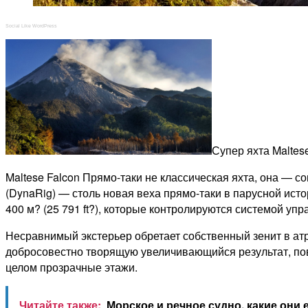
Social Like WordPress
Супер яхта Maltes
Maltese Falcon Прямо-таки не классическая яхта, она — с
(DynaRig) — столь новая веха прямо-таки в парусной ис
400 м? (25 791 ft?), которые контролируются системой упра
Несравнимый экстерьер обретает собственный зенит в атр
добросовестно творящую увеличивающийся результат, по
целом прозрачные этажи.
Читайте также:
Морское и речное судно, какие они