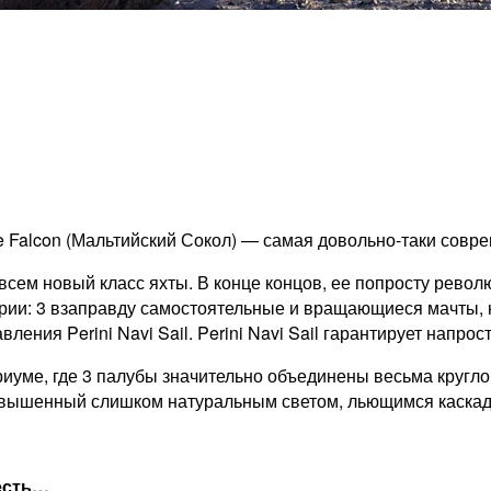
e Falcon (Мальтийский Сокол) — самая довольно-таки совре
овсем новый класс яхты.
В конце концов, ее попросту револ
тории: 3 взаправду самостоятельные и вращающиеся мачты,
вления Perini Navi Sail. Perini Navi Sail гарантирует напр
иуме, где 3 палубы значительно объединены весьма кругло
вышенный слишком натуральным светом, льющимся каскадо
 есть…